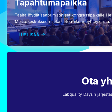
Tapahtumapaikka
Täältä löydät saapumisohjeet kongressipaikalle Hel
Messukeskukseen sekä tietoa liikenneyhteyksistä.
LUE LISÄÄ
Ota y
Labquality Daysin järjestä