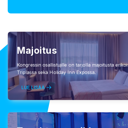
Majoitus
Kongressin osallistujille on tarjolla majoitusta eri
Triplassa sekä Holiday Inn Expossa.
LUE LISÄÄ