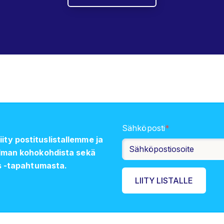
Sähköposti
*
y postituslistallemme ja
elman kohokohdista sekä
s -tapahtumasta.