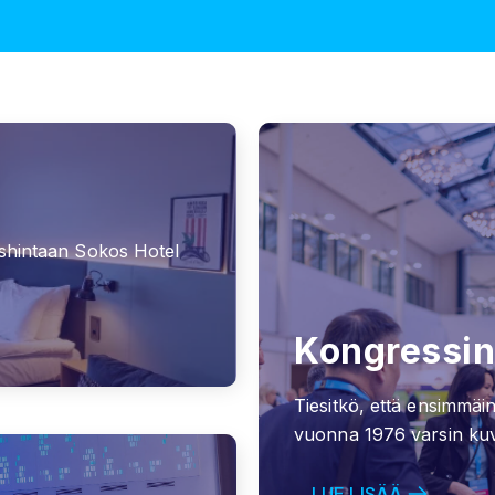
koishintaan Sokos Hotel
Kongressin 
Tiesitkö, että ensimmäin
vuonna 1976 varsin kuv
LUE LISÄÄ