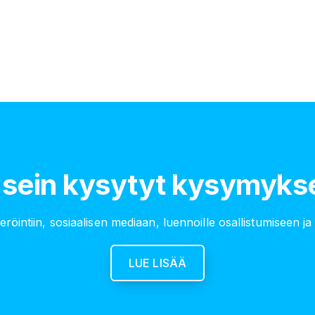
sein kysytyt kysymyks
ntiin, sosiaalisen mediaan, luennoille osallistumiseen ja lue
LUE LISÄÄ