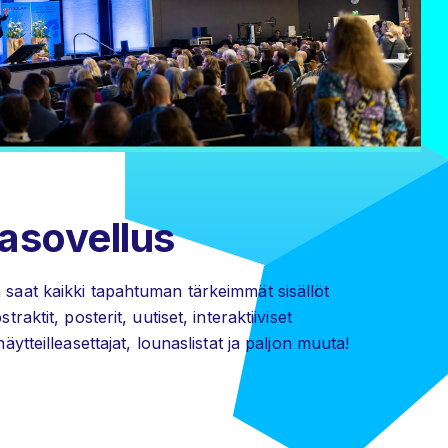
asovellus
saat kaikki tapahtuman tärkeimmät sisällöt
raktit, posterit, uutiset, interaktiiviset
ytteilleasettajat, lounaslistat ja paljon muuta!