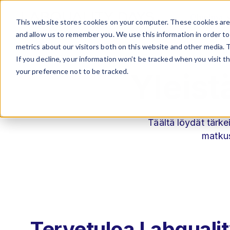
Ohjelma
This website stores cookies on your computer. These cookies are 
and allow us to remember you. We use this information in order t
metrics about our visitors both on this website and other media. 
If you decline, your information won’t be tracked when you visit t
your preference not to be tracked.
Yleist
Täältä löydät tärke
matkus
Tervetuloa Labqualit