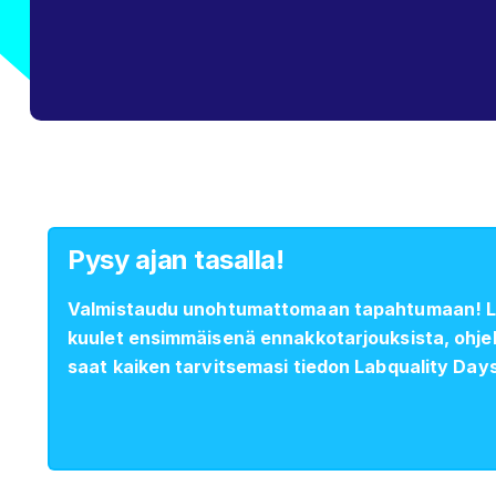
Pysy ajan tasalla!
Valmistaudu unohtumattomaan tapahtumaan! Liit
kuulet ensimmäisenä ennakkotarjouksista, ohj
saat kaiken tarvitsemasi tiedon Labquality Day