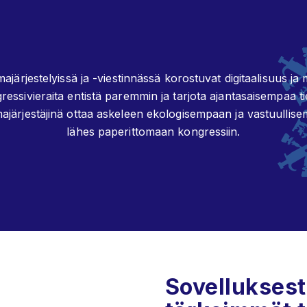
järjestelyissä ja -viestinnässä korostuvat digitaalisuus ja m
essivieraita entistä paremmin ja tarjota ajantasaisempaa
ajärjestäjinä ottaa askeleen ekologisempaan ja vastuullise
lähes paperittomaan kongressiin.
Sovelluksest