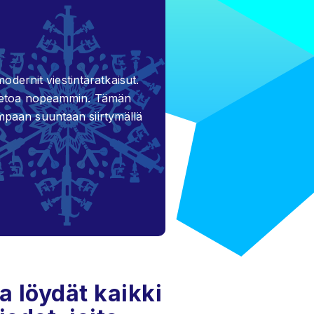
odernit viestintäratkaisut.
 tietoa nopeammin. Tämän
mpaan suuntaan siirtymällä
a löydät kaikki