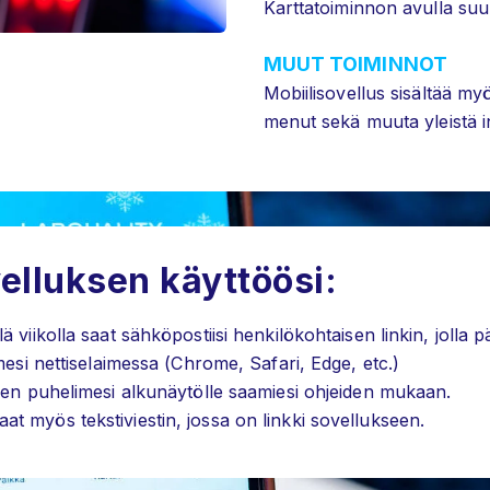
Karttatoiminnon avulla suun
MUUT TOIMINNOT
Mobiilisovellus sisältää my
menut sekä muuta yleistä 
velluksen käyttöösi:
 viikolla saat sähköpostiisi henkilökohtaisen linkin, jolla 
mesi nettiselaimessa (Chrome, Safari, Edge, etc.)
sen puhelimesi alkunäytölle saamiesi ohjeiden mukaan.
 myös tekstiviestin, jossa on linkki sovellukseen.