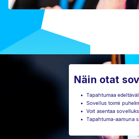
Näin otat so
Tapahtumaa edeltävällä
Sovellus toimii puheli
Voit asentaa sovelluk
Tapahtuma-aamuna saat