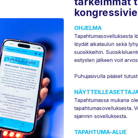
tärkeimmät ti
kongressivie
OHJELMA
Tapahtumasovelluksesta lö
löydät aikataulun sekä lyhye
suosikkeihin. Suosikkiluento
esitysten jälkeen voit arvos
Puhujasivulla pääset tutust
NÄYTTEILLEASETTAJ
Tapahtumassa mukana oleva
tapahtumasovelluksesta. Voi
sijainnin sovelluksesta.
TAPAHTUMA-ALUE