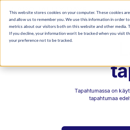
Ohjelma
This website stores cookies on your computer. These cookies are 
and allow us to remember you. We use this information in order t
metrics about our visitors both on this website and other media. 
If you decline, your information won’t be tracked when you visit t
your preference not to be tracked.
L
t
Tapahtumassa on käytö
tapahtumaa edeltä