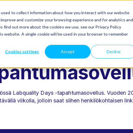
Näyttely
ePosterit
Info
used to collect information about how you interact with our website
Show submenu for Ohjelma
Show submenu for Näyttely
Show submenu for ePosterit
Show submenu for Inf
o improve and customize your browsing experience and for analytics an
To find out more about the cookies we use, see our Privacy Policy
his website. A single cookie will be used in your browser to remember
abquality Days
Cookies settings
Accept
Decline
apahtumasovell
ssä Labquality Days -tapahtumasovellus. Vuoden 202
vällä viikolla, jolloin saat siihen henkilökohtaisen lin