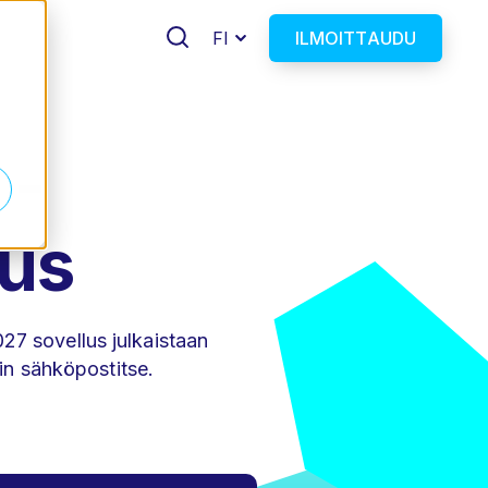
FI
ILMOITTAUDU
o
d
 -
us
7 sovellus julkaistaan
kin sähköpostitse.