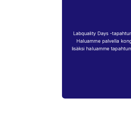
Labquality Days -tapahtuma
Haluamme palvella kongr
lisäksi haluamme tapahtum