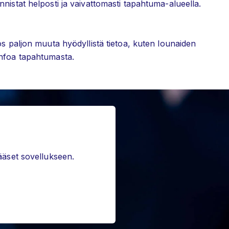
nistat helposti ja vaivattomasti tapahtuma-alueella.
ös paljon muuta hyödyllistä tietoa, kuten lounaiden
infoa tapahtumasta.
pääset sovellukseen.