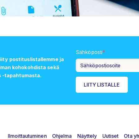
Sähköposti
*
y postituslistallemme ja
elman kohokohdista sekä
s -tapahtumasta.
Ilmoittautuminen
Ohjelma
Näyttely
Uutiset
Ota yh