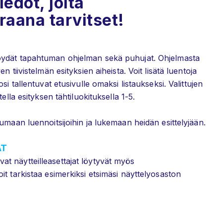
edot, joita
raana tarvitset!
ydät tapahtuman ohjelman sekä puhujat. Ohjelmasta
n tiivistelmän esityksien aiheista. Voit lisätä luentoja
si tallentuvat etusivulle omaksi listaukseksi. Valittujen
tella esityksen tähtiluokituksella 1-5.
umaan luennoitsijoihin ja lukemaan heidän esittelyjään.
AT
t näytteilleasettajat löytyvät myös
t tarkistaa esimerkiksi etsimäsi näyttelyosaston