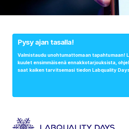
Pysy ajan tasalla!
Valmistaudu unohtumattomaan tapahtumaan! Liit
kuulet ensimmäisenä ennakkotarjouksista, ohj
saat kaiken tarvitsemasi tiedon Labquality Day